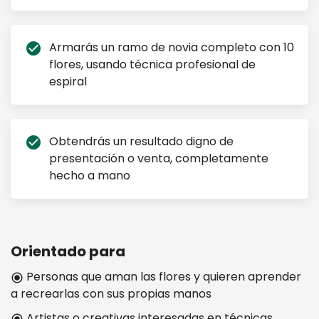
Armarás un ramo de novia completo con 10
check_circle
flores, usando técnica profesional de
espiral
Obtendrás un resultado digno de
check_circle
presentación o venta, completamente
hecho a mano
Orientado para
Personas que aman las flores y quieren aprender
radio_button_checked
a recrearlas con sus propias manos
Artistas o creativas interesadas en técnicas
radio_button_checked