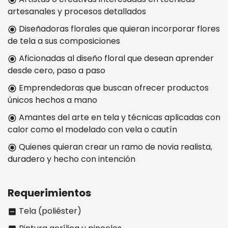
artesanales y procesos detallados
Diseñadoras florales que quieran incorporar flores
radio_button_checked
de tela a sus composiciones
Aficionadas al diseño floral que desean aprender
radio_button_checked
desde cero, paso a paso
Emprendedoras que buscan ofrecer productos
radio_button_checked
únicos hechos a mano
Amantes del arte en tela y técnicas aplicadas con
radio_button_checked
calor como el modelado con vela o cautín
Quienes quieran crear un ramo de novia realista,
radio_button_checked
duradero y hecho con intención
Requerimientos
Tela (poliéster)
indeterminate_check_box