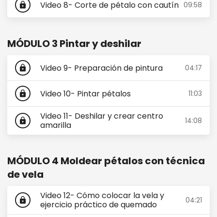
Video 8- Corte de pétalo con cautín
09:58
lock
MÓDULO 3 Pintar y deshilar
Video 9- Preparación de pintura
04:17
lock
Video 10- Pintar pétalos
11:03
lock
Video 11- Deshilar y crear centro
14:08
lock
amarilla
MÓDULO 4 Moldear pétalos con técnica
de vela
Video 12- Cómo colocar la vela y
04:21
lock
ejercicio práctico de quemado