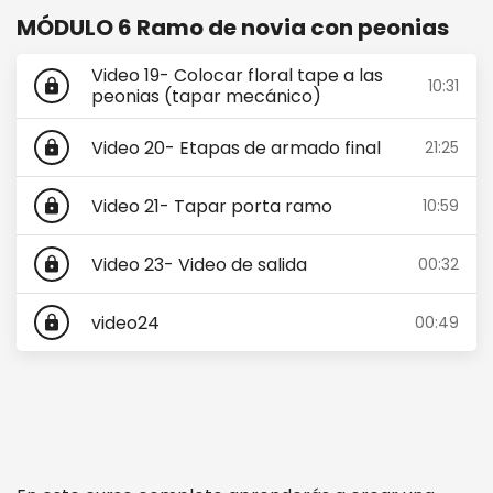
MÓDULO 6 Ramo de novia con peonias
Video 19- Colocar floral tape a las
10:31
lock
peonias (tapar mecánico)
Video 20- Etapas de armado final
21:25
lock
Video 21- Tapar porta ramo
10:59
lock
Video 23- Video de salida
00:32
lock
video24
00:49
lock