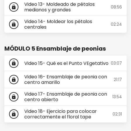
Video 13- Moldeado de pétalos
08:56
lock
medianos y grandes
Video 14- Moldear los pétalos
02:24
lock
centrales
MÓDULO 5 Ensamblaje de peonias
Video 15- Qué es el Punto VEgetativo
03:07
lock
Video 16- Ensamblaje de peonia con
21:17
lock
centro amarillo
Video 17- Ensamblaje de peonia con
13:54
lock
centro abierto
Video 18- Ejercicio para colocar
02:31
lock
correctamente el floral tape