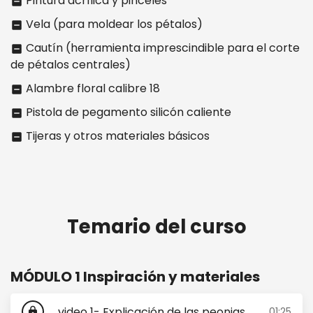
Pintura acrílica y pinceles
indeterminate_check_box
Vela (para moldear los pétalos)
indeterminate_check_box
Cautín (herramienta imprescindible para el corte
indeterminate_check_box
de pétalos centrales)
Alambre floral calibre 18
indeterminate_check_box
Pistola de pegamento silicón caliente
indeterminate_check_box
Tijeras y otros materiales básicos
indeterminate_check_box
Temario del curso
MÓDULO 1 Inspiración y materiales
video 1- Explicación de las peonias
01:25
lock