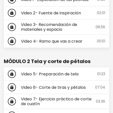
Video 2- Fuente de inspiración
02:01
lock
Video 3- Recomendación de
06:56
lock
materiales y espacio
Video 4- Ramo que vas a crear
00:51
lock
MÓDULO 2 Tela y corte de pétalos
Video 5- Preparación de tela
01:23
lock
Video 6- Corte de tiras y pétalos
07:04
lock
Video 7- Ejercicio práctico de corte
03:36
lock
de cuatín